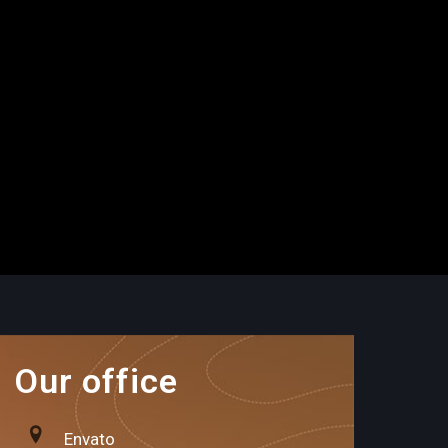
Our office
Envato