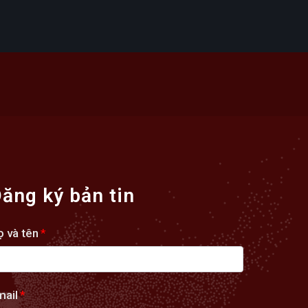
ăng ký bản tin
ọ và tên
*
mail
*